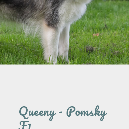
Queeny - Pomsky
F1