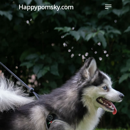
Happypomsky.com